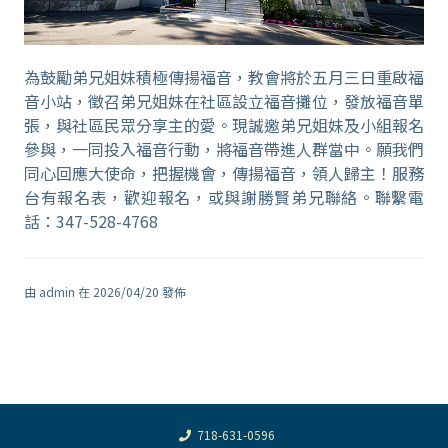
為鼓勵弟兄姐妹積極傳揚福音，教會將於五月三日重啟福
音小站，徵召弟兄姐妹在社區設立福音攤位，發放福音單
張，與社區民眾分享主的愛。現誠邀弟兄姐妹及小組報名
參與，一同投入福音行動，將福音帶進人群當中。願我們
同心回應大使命，把握機會，傳揚福音，領人歸主！服務
台有報名表，歡迎報名，或與謝勝賢弟兄聯絡。聯繫電
話：347-528-4768
由 admin 在 2026/04/20 發佈
718-631-0596