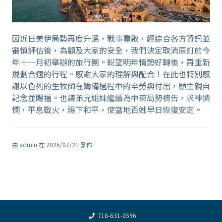
因近日美伊局勢再度升溫，戰事重啟，經綜合各方資訊並
審慎評估後，為顧及大家的安全，我們決定取消原訂於今
年十一月初舉辦的旅行團。盼望明年情勢好轉後，再重新
規劃合適的行程。感謝大家的理解與配合！在此也特別感
謝以色列的生牧師在籌備過程中的辛勞與付出，願主親自
記念並賜福。也請弟兄姐妹繼續為中東局勢禱告，求神憐
憫，平息戰火，賜下和平，使當地百姓早日恢復安定。
由 admin 在 2026/07/21 發佈
718-631-0596