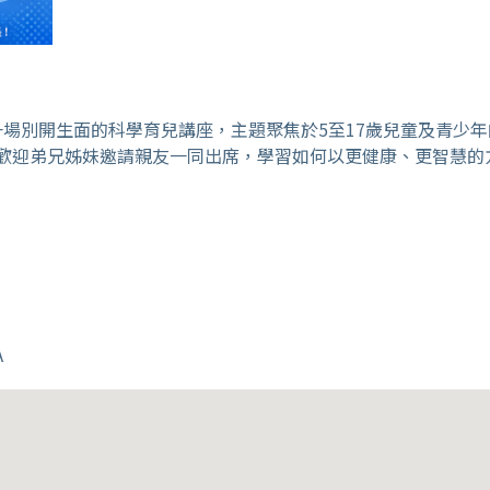
辦一場別開生面的科學育兒講座，主題聚焦於5至17歲兒童及青少
加。歡迎弟兄姊妹邀請親友一同出席，學習如何以更健康、更智慧
A