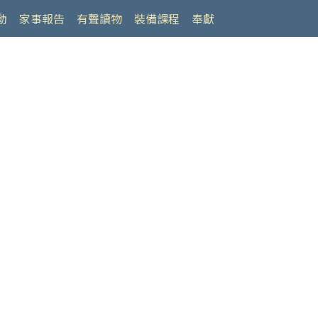
動
家事報告
有聲讀物
裝備課程
奉獻