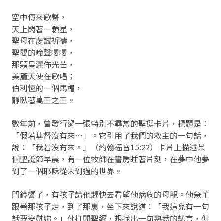
空中傳來歌聲，
天上閃著一顆星，
聖母在虔誠祈禱，
聖嬰的啼聲嚶嚶，
那顆星灑佈光芒，
美麗天使在歌唱；
伯利恆的一個馬槽，
靜臥著萬王之王。
數年前，曾發行過一張特別不尋常的聖誕卡片，標題是：
「假若基督沒有來…」。它引用了我們的救主的一句話，
說：「我若沒有來。」（約翰福音15:22）卡片上描述某
個聖誕節早晨，有一位牧師在書房睡著片刻，在夢中他夢
到了一個耶穌從未到過的世界。
門鈴響了，有孩子請他趕快去看望他病危的母親。他急忙
跟著那孩子走，到了那裏，坐下來說道：「我這兒有一句
話要安慰妳。」他打開聖經，想找出一句熟悉的諾言，但