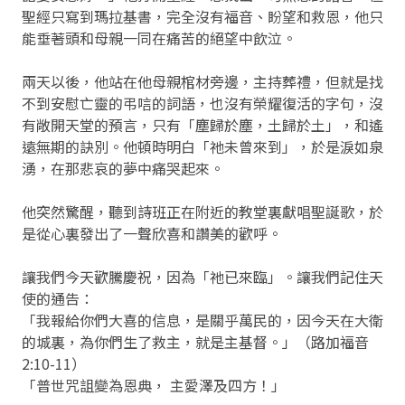
聖經只寫到瑪拉基書，完全沒有福音、盼望和救恩，他只
能垂著頭和母親一同在痛苦的絕望中飲泣。
兩天以後，他站在他母親棺材旁邊，主持葬禮，但就是找
不到安慰亡靈的弔唁的詞語，也沒有榮耀復活的字句，沒
有敞開天堂的預言，只有「塵歸於塵，土歸於土」，和遙
遠無期的訣別。他頓時明白「祂未曾來到」，於是淚如泉
湧，在那悲哀的夢中痛哭起來。
他突然驚醒，聽到詩班正在附近的教堂裏獻唱聖誕歌，於
是從心裏發出了一聲欣喜和讚美的歡呼。
讓我們今天歡騰慶祝，因為「祂已來臨」。讓我們記住天
使的通告：
「我報給你們大喜的信息，是關乎萬民的，因今天在大衛
的城裏，為你們生了救主，就是主基督。」（路加福音
2:10-11）
「普世咒詛變為恩典， 主愛澤及四方！」