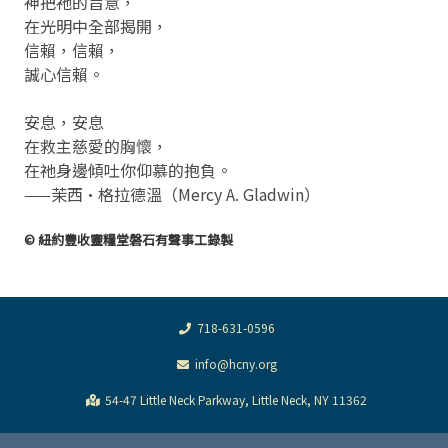
神把祂的旨意，
在光明中全部揭開，
信賴，信賴，
誠心信賴。
安息，安息
在救主慈愛的胸懷，
在祂身邊傾吐你仰慕的抱負。
——茉西•格拉德溫（Mercy A. Gladwin）
© 紐約豐收靈糧堂磐石有聲事工錄製
718-631-0596
info@hcny.org
54-47 Little Neck Parkway, Little Neck, NY 11362