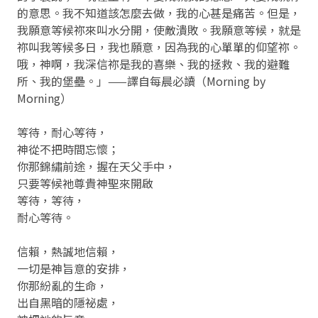
的意思。我不知道該怎麼去做，我的心甚是痛苦。但是，
我願意等候祢來叫水分開，使敵潰敗。我願意等候，就是
祢叫我等候多日，我也願意，因為我的心單單的仰望祢。
哦，神啊，我深信祢是我的喜樂、我的拯救、我的避難
所、我的堡壘。」——譯自每晨必讀（Morning by
Morning）
等待，耐心等待，
神從不把時間忘懷；
你那錦繡前途，握在天父手中，
只要等候祂尊貴神聖來開啟
等待，等待，
耐心等待。
信賴，熱誠地信賴，
一切是神旨意的安排，
你那紛亂的生命，
出自黑暗的隱祕處，