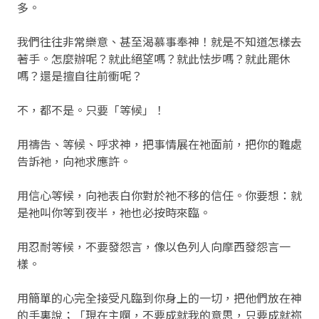
多。
我們往往非常樂意、甚至渴慕事奉神！就是不知道怎樣去
著手。怎麼辦呢？就此絕望嗎？就此怯步嗎？就此罷休
嗎？還是擅自往前衝呢？
不，都不是。只要「等候」！
用禱告、等候、呼求神，把事情展在祂面前，把你的難處
告訴祂，向祂求應許。
用信心等候，向祂表白你對於祂不移的信任。你要想：就
是祂叫你等到夜半，祂也必按時來臨。
用忍耐等候，不要發怨言，像以色列人向摩西發怨言一
樣。
用簡單的心完全接受凡臨到你身上的一切，把他們放在神
的手裏說；「現在主啊，不要成就我的意思，只要成就祢