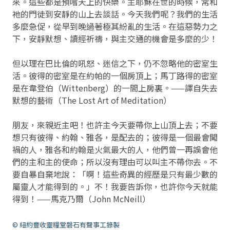
來。這些都是預嚐天上的快樂。主耶穌在世的時候，常和
祂的門徒到安靜的山上去談話。今天我們呢？我們的生活
多麼急促，從早到晚過著極其紛亂的生活。在這惡勢力之
下，安靜默想、讀經祈禱，與主交通的機會是多麼的少！
但以理在巴比倫的吼怒、迷信之下，仍不忽略他的密室生
活。彼得的密室是在約帕的一個房頂上；馬丁路得的密室
是在韋登伯（Wittenberg）的一間上房裏。——譯自失去
默想的藝術（The Lost Art of Meditation）
朋友，來親近主吧！也許主今天要帶你上山頂上去；不要
想只有彼得、約翰、雅各，是配去的；彼得是一個最會闖
禍的人，雅各和約翰是火氣最大的人，他們曾一再誤會他
們的主和主的使命；所以沒有理由可以叫主不帶你去。不
要自暴自棄地說：「啊！這些奇異的經歷是只有最少數的
屬靈人才能得到的。」不！我要告訴你，也許你今天就能
得到！——馬克乃爾（John McNeill）
© 紐約豐收靈糧堂磐石有聲事工錄製