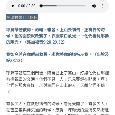
荒漠甘泉11月8日
耶穌帶著彼得、約翰、雅各，上山去禱告。正禱告的時
候，他的面貌就改變了，衣服潔白放光……他們看見耶穌
的榮光。（路加福音9:28,29,32）
我如今若在你眼前蒙恩，求你將你的道指示我。（出埃及
記33:13）
耶穌帶著這三個門徒，陪自己上了高山，好讓他們在那裡
有極親密的交通。他們不見一人；只見耶穌在那裏。啊！
他們在那裏真好！凡與主同在山上的人，天離他們不遠
了。
有多少人，在默想禱告的時候，看見天開了。有多少人，
在密室裏與神交通的時候，感覺一陣洶湧的波濤突然衝進