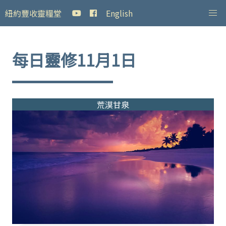
紐約豐收靈糧堂
English
每日靈修11月1日
荒漠甘泉