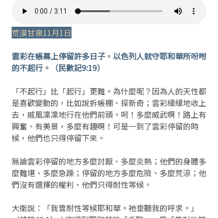
荒漠甘泉11月1日
雲彩在帳幕上停留許多日子，以色列人就守耶和華所吩咐
的不起行。（民數記9:19）
「不起行」比「起行」更難。為什麼呢？因為人的天性都
是喜歡變動的，比如說拆帳棚、探新奇；雲彩緩緩地收上
去，威風凜凜地行在他們前頭。呵！多麼威武啊！路上有
興奮、有美景，多麼有趣啊！可是一到了雲彩停留的時
候，他們也只得停留下來。
無論雲彩停留的地方多麼討厭、多麼炎熱；他們的身體多
麼難堪、多麼急躁；停留的地方多麼危險、多麼荒涼；他
們沒有選擇的權利，他們只得耐性等候。
大衛說：「我曾耐性等候耶和華。祂垂聽我的呼求。」