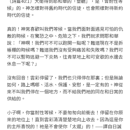
（詩篇40:1）大衛得到耶和華的「垂聽」，是「曾耐性等
候」的。神怎樣對待舊約時代的信徒，也會照樣對待新約
時代的信徒。
真的！神常喜歡叫我們等候。當我們面對面遇見可怕的仇
敵的時候，在驚恐之中、危險之下，我們就求問耶和華
說：「神啊！我們可不可以跑開一點呢？難道現在不是拆
帳棚的時候嗎？難道我們沒有受夠痛苦和失敗嗎？我們可
不可以暫時逃避一下炎熱，往青草地上和可安歇的水邊去
休息一下呢？」
沒有回音！雲彩停留了，我們也只得停在那裏；但是無論
如何，路上嗎哪、活水、保護、安慰，是一定有的。神從
來不叫我們停在一個地方，而不給我們祂的同在和日常的
供給的。
小子啊，你當耐性等候，不要匆匆向前衝去！停留在你原
來的地位上！直到雲彩清清楚楚地向上收去。因為這是你
的主所喜悅的！祂是不會使你「太遲」的！——譯自日誠