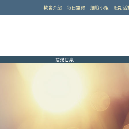
教會介紹
每日靈修
細胞小組
近期活
荒漠甘泉