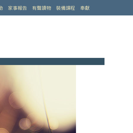
動
家事報告
有聲讀物
裝備課程
奉獻