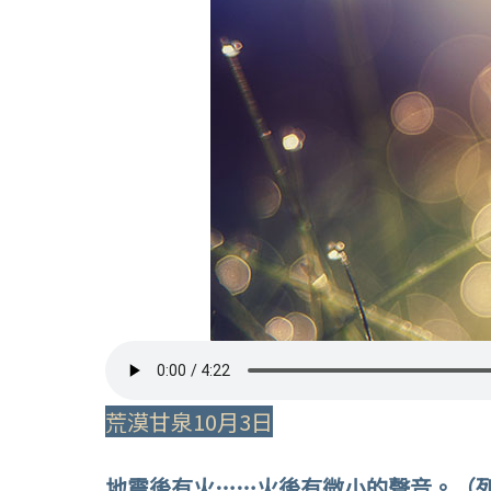
荒漠甘泉10月3日
地震後有火……火後有微小的聲音。（列王