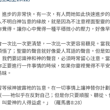
，進步的非常快。有一次，有人問她如此快速進步的
人不明白神旨意的緣故，就是因為不注意裡面聖靈的
你覺得。讓你心中覺得一種平穩微小的壓力，好像早
會一次比一次更清楚，一次比一次更容易聽見。當我
領悟了；聖靈的聲音就好像愛人耳語的聲音。但是如
，我們要認識神和神的聲音，必須時常留心注意。當
你正要進行一件事情的時候，如果你靈裡覺得不平安
愚昧。
習等候神披露祂的旨意。在一切事情上讓神替你計劃
反——祂似乎在反對自己；但是你只要順服、聽從、
叫愛神的人得益處。」（羅馬書8:28）