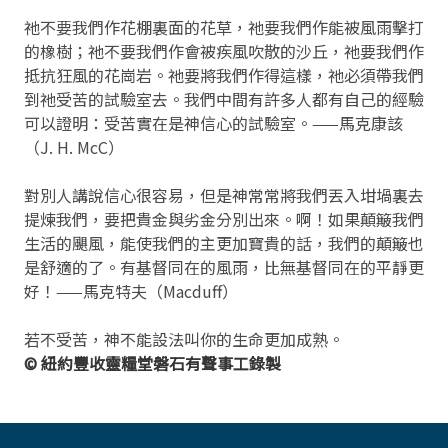
祂不要我們作花棚裏面的花草，祂要我們作能被風雨擊打
的橡樹；祂不要我們作會被疾風吹散的沙丘，祂要我們作
抵抗狂風的花崗岩。祂要將我們作得這樣，祂必須帶我們
到祂受苦的試驗室去。我們中間有許多人都有自己的經驗
可以證明：受苦實在是神信心的試驗室。——馬克康該
（J. H. McC）
對別人講說信心很容易，但是神常常將我們丟入坩堝裏去
提煉我們，要把貴金與劣金分別出來。啊！如果顛簸我們
生活的颶風，能使我們的主更加寶貴的話，我們的顛簸也
是舒適的了。有基督同在的風雨，比無基督同在的平靜更
好！——馬克特夫（Macduff）
若不受苦，神不能設法叫你的生命更加成熟。
© 紐約豐收靈糧堂磐石有聲事工錄製