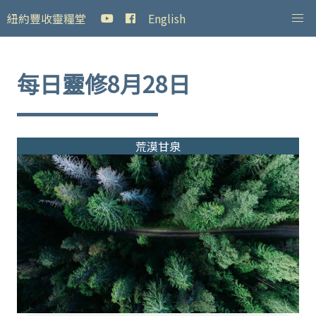
紐約豐收靈糧堂
English
每日靈修8月28日
荒漠甘泉