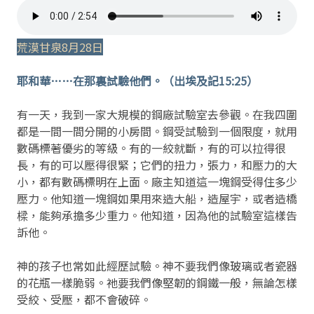
荒漠甘泉8月28日
耶和華……在那裏試驗他們。（出埃及記15:25）
有一天，我到一家大規模的鋼廠試驗室去參觀。在我四圍
都是一間一間分開的小房間。鋼受試驗到一個限度，就用
數碼標著優劣的等級。有的一絞就斷，有的可以拉得很
長，有的可以壓得很緊；它們的扭力，張力，和壓力的大
小，都有數碼標明在上面。廠主知道這一塊鋼受得住多少
壓力。他知道一塊鋼如果用來造大船，造屋宇，或者造橋
樑，能夠承擔多少重力。他知道，因為他的試驗室這樣告
訴他。
神的孩子也常如此經歷試驗。神不要我們像玻璃或者瓷器
的花瓶一樣脆弱。祂要我們像堅韌的鋼鐵一般，無論怎樣
受絞、受壓，都不會破碎。