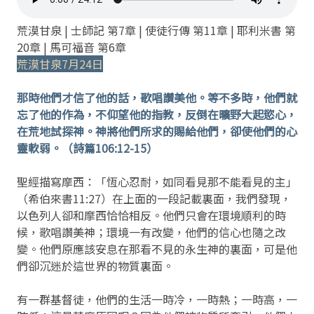
荒漠甘泉 | 士師記 第7章 | 使徒行傳 第11章 | 耶利米書 第
20章 | 馬可福音 第6章
荒漠甘泉7月24日
那時他們才信了他的話，歌唱讚美他。等不多時，他們就
忘了他的作為，不仰望他的指教，反倒在曠野大起慾心，
在荒地試探神。神將他們所求的賜給他們，卻使他們的心
靈軟弱。（詩篇106:12-15）
聖經描寫摩西：「恆心忍耐，如同看見那不能看見的主」
（希伯來書11:27）在上面的一段記載裏面，我們發現，
以色列人卻和摩西恰恰相反。他們只會在環境順利的時
候，歌唱讚美神；環境一有改變，他們的信心也隨之改
變。他們原應該安息在那看不見的永生神的裏面，可是他
們卻沉迷於這世界的物質裏面。
有一群基督徒，他們的生活一時冷，一時熱；一時高，一