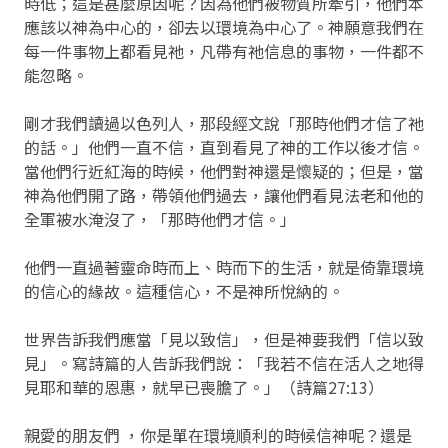
時低；這是甚麼原因呢？因為他們被物質所牽引，他們本
應該以神為中心的，卻去以環境為中心了。神願意我們在
每一件事物上都看見祂，凡帶有祂信息的事物，一件都不
能忽略。
剛才我們讀過以色列人，那段經文說「那時他們才信了祂
的話。」他們一直不信，直到看見了神的工作以後才信。
當他們行近紅海的時候，他們對神還是懷疑的；但是，當
神為他們開了路，帶領他們過去，讓他們看見法老和他的
全軍被水淹沒了，「那時他們才信。」
他們一直過著靈命時而上、時而下的生活，就是倚靠環境
的信心的緣故。這種信心，不是神所悅納的。
世界告訴我們應當「見以致信」，但是神要我們「信以致
見」。寫詩篇的人告訴我們說：「我若不信在活人之地得
見耶和華的恩惠，就早已喪膽了。」（詩篇27:13）
親愛的朋友們 ，你是單在環境順利的時候信神呢？還是