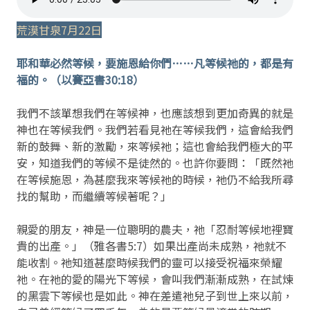
荒漠甘泉7月22日
耶和華必然等候，要施恩給你們……凡等候祂的，都是有
福的。（以賽亞書30:18）
我們不該單想我們在等候神，也應該想到更加奇異的就是
神也在等候我們。我們若看見祂在等候我們，這會給我們
新的鼓舞、新的激勵，來等候祂；這也會給我們極大的平
安，知道我們的等候不是徒然的。也許你要問：「既然祂
在等候施恩，為甚麼我來等候祂的時候，祂仍不給我所尋
找的幫助，而繼續等候著呢？」
親愛的朋友，神是一位聰明的農夫，祂「忍耐等候地裡寶
貴的出產。」（雅各書5:7）如果出產尚未成熟，祂就不
能收割。祂知道甚麼時候我們的靈可以接受祝福來榮耀
祂。在祂的愛的陽光下等候，會叫我們漸漸成熟，在試煉
的黑雲下等候也是如此。神在差遣祂兒子到世上來以前，