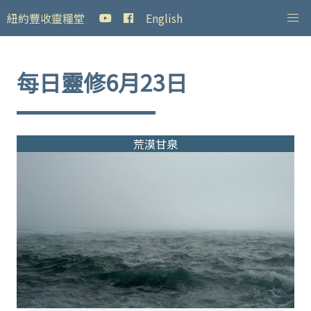
紐約豐收靈糧堂
English
每日靈修6月23日
荒漠甘泉