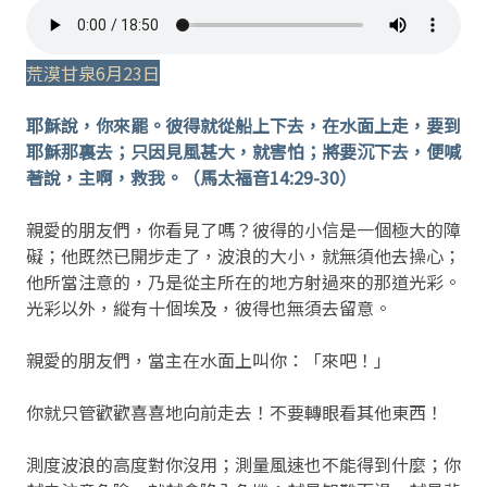
荒漠甘泉6月23日
耶穌說，你來罷。彼得就從船上下去，在水面上走，要到
耶穌那裏去；只因見風甚大，就害怕；將要沉下去，便喊
著說，主啊，救我。（馬太福音14:29-30）
親愛的朋友們，你看見了嗎？彼得的小信是一個極大的障
礙；他既然已開步走了，波浪的大小，就無須他去操心；
他所當注意的，乃是從主所在的地方射過來的那道光彩。
光彩以外，縱有十個埃及，彼得也無須去留意。
親愛的朋友們，當主在水面上叫你：「來吧！」
你就只管歡歡喜喜地向前走去！不要轉眼看其他東西！
測度波浪的高度對你沒用；測量風速也不能得到什麼；你