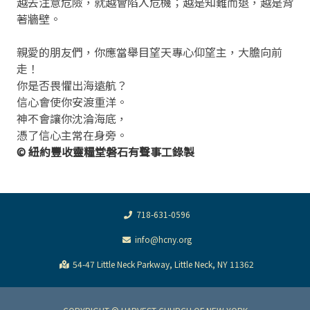
越去注意危險，就越會陷入危機；越是知難而退，越是背
著牆壁。
親愛的朋友們，你應當舉目望天專心仰望主，大膽向前
走！
你是否畏懼出海遠航？
信心會使你安渡重洋。
神不會讓你沈淪海底，
憑了信心主常在身旁。
© 紐約豐收靈糧堂磐石有聲事工錄製
718-631-0596
info@hcny.org
54-47 Little Neck Parkway, Little Neck, NY 11362