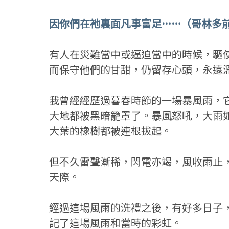
因你們在祂裏面凡事富足……（哥林多前書
有人在災難當中或逼迫當中的時候，驅
而保守他們的甘甜，仍留存心頭，永遠
我曾經經歷過暮春時節的一場暴風雨，
大地都被黑暗籠罩了。暴風怒吼，大雨
大葉的橡樹都被連根拔起。
但不久雷聲漸稀，閃電亦竭，風收雨止
天際。
經過這場風雨的洗禮之後，有好多日子
記了這場風雨和當時的彩虹。