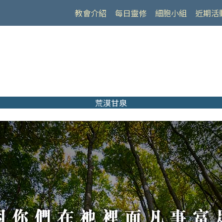
教會介紹
每日靈修
細胞小組
近期活
荒漠甘泉