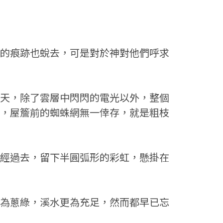
的痕跡也蛻去，可是對於神對他們呼求
天，除了雲層中閃閃的電光以外，整個
，屋簷前的蜘蛛網無一倖存，就是粗枝
經過去，留下半圓弧形的彩虹，懸掛在
為蔥綠，溪水更為充足，然而都早已忘