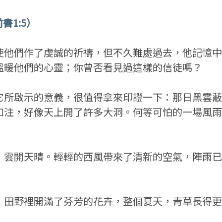
1:5）
使他們作了虔誠的祈禱，但不久難處過去，他記憶中
溫暖他們的心靈；你曾否看見過這樣的信徒嗎？
它所啟示的意義，很值得拿來印證一下：那日黑雲蔽
如注，好像天上開了許多大洞。何等可怕的一場風雨
，雲開天晴。輕輕的西風帶來了清新的空氣，陣雨已
，田野裡開滿了芬芳的花卉，整個夏天，青草長得更