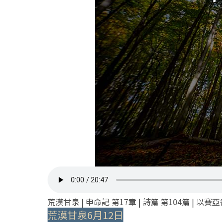
荒漠甘泉 | 申命記 第17章 | 詩篇 第104篇 | 以賽亞
荒漠甘泉6月12日