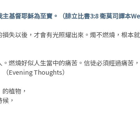
耶穌為至寶。（腓立比書3:8 衛莫司譯本Weymouth
的損失以後，才會有光照耀出來。燭不燃燒，根本就
人。燃燒好似人生當中的痛苦。信徒必須經過痛苦，
ning Thoughts）
」的植物，
時候，