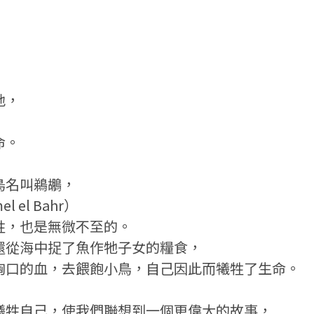
地，
命。
鳥名叫鵜鶘，
el Bahr）
牲，也是無微不至的。
還從海中捉了魚作牠子女的糧食，
胸口的血，去餵飽小鳥，自己因此而犧牲了生命。
犧牲自己，使我們聯想到一個更偉大的故事，