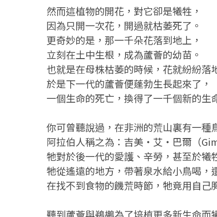
然而這植物的開花，對它卻是犧牲，
因為只開一次花，開過就枯萎死了。
更奇妙的是，那一千朵花落到地上，
立刻在土中生根，成為蘆薈的幼苗。
也就是在母株枯萎的時候，花就紛紛落
於是下一代的蘆薈便蓬勃生長起來了，
一個生命的死亡，換得了一千個新的生
你可曾聽說過，在非洲的荒山裏有一種
阿拉伯人稱之為：吉美‧艾‧巴爾（Gimel 
牠對於後一代的愛護、辛勞，甚至於犧
牠從遙遠的地方，帶著泉水給小鳥喝，
在找不到食物的饑荒時節，牠竟用自己
聽到蘆薈與鵜鶘為了培植更多新生命而