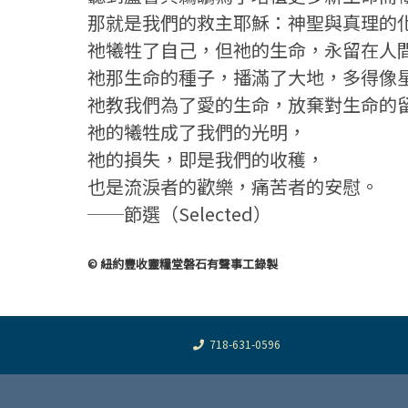
那就是我們的救主耶穌：神聖與真理的
祂犧牲了自己，但祂的生命，永留在人
祂那生命的種子，播滿了大地，多得像
祂教我們為了愛的生命，放棄對生命的
祂的犧牲成了我們的光明，
祂的損失，即是我們的收穫，
也是流淚者的歡樂，痛苦者的安慰。
──節選（Selected）
© 紐約豐收靈糧堂磐石有聲事工錄製
718-631-0596