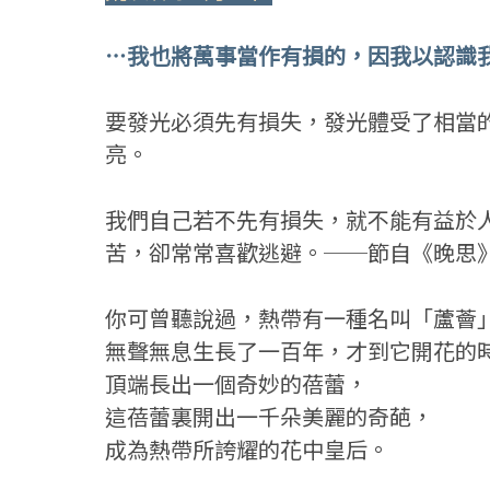
⋯我也將萬事當作有損的，因我以認識我主基督
要發光必須先有損失，發光體受了相當
亮。
我們自己若不先有損失，就不能有益於
苦，卻常常喜歡逃避。──節自《晚思》（Eve
你可曾聽說過，熱帶有一種名叫「蘆薈
無聲無息生長了一百年，才到它開花的
頂端長出一個奇妙的蓓蕾，
這蓓蕾裏開出一千朵美麗的奇葩，
成為熱帶所誇耀的花中皇后。