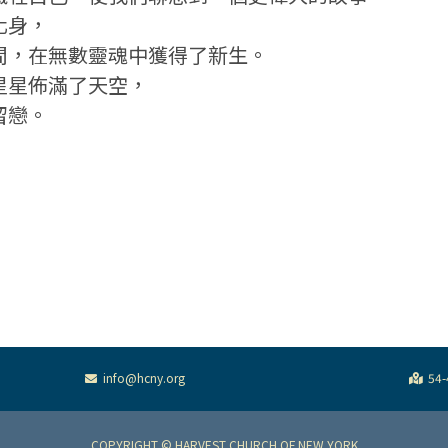
化身，
間，在無數靈魂中獲得了新生。
星星佈滿了天空，
留戀。
info@hcny.org
54-
COPYRIGHT © HARVEST CHURCH OF NEW YORK