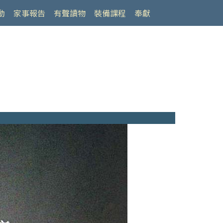
動
家事報告
有聲讀物
裝備課程
奉獻