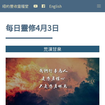
紐約豐收靈糧堂
English
每日靈修4月3日
荒漠甘泉