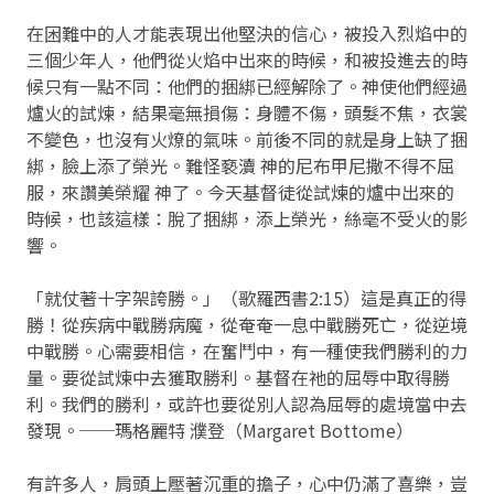
在困難中的人才能表現出他堅決的信心，被投入烈焰中的
三個少年人，他們從火焰中出來的時候，和被投進去的時
候只有一點不同：他們的捆綁已經解除了。神使他們經過
爐火的試煉，結果毫無損傷：身體不傷，頭髮不焦，衣裳
不變色，也沒有火燎的氣味。前後不同的就是身上缺了捆
綁，臉上添了榮光。難怪褻瀆 神的尼布甲尼撒不得不屈
服，來讚美榮耀 神了。今天基督徒從試煉的爐中出來的
時候，也該這樣：脫了捆綁，添上榮光，絲毫不受火的影
響。
「就仗著十字架誇勝。」（歌羅西書2:15）這是真正的得
勝！從疾病中戰勝病魔，從奄奄一息中戰勝死亡，從逆境
中戰勝。心需要相信，在奮鬥中，有一種使我們勝利的力
量。要從試煉中去獲取勝利。基督在祂的屈辱中取得勝
利。我們的勝利，或許也要從別人認為屈辱的處境當中去
發現。──瑪格麗特 濮登（Margaret Bottome）
有許多人，肩頭上壓著沉重的擔子，心中仍滿了喜樂，豈