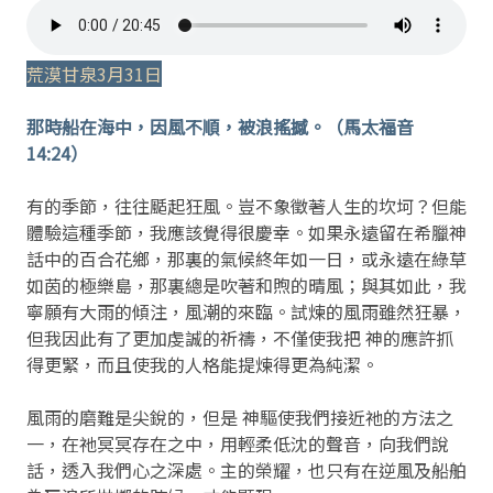
荒漠甘泉3月31日
那時船在海中，因風不順，被浪搖撼。（馬太福音
14:24）
有的季節，往往颳起狂風。豈不象徵著人生的坎坷？但能
體驗這種季節，我應該覺得很慶幸。如果永遠留在希臘神
話中的百合花鄉，那裏的氣候終年如一日，或永遠在綠草
如茵的極樂島，那裏總是吹著和煦的晴風；與其如此，我
寧願有大雨的傾注，風潮的來臨。試煉的風雨雖然狂暴，
但我因此有了更加虔誠的祈禱，不僅使我把 神的應許抓
得更緊，而且使我的人格能提煉得更為純潔。
風雨的磨難是尖銳的，但是 神驅使我們接近祂的方法之
一，在祂冥冥存在之中，用輕柔低沈的聲音，向我們說
話，透入我們心之深處。主的榮耀，也只有在逆風及船舶