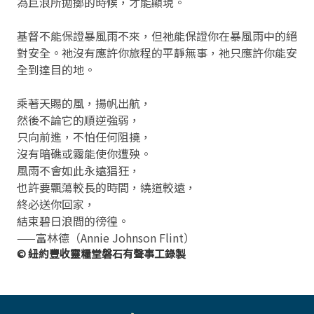
為巨浪所拋擲的時候，才能顯現。
基督不能保證暴風雨不來，但祂能保證你在暴風雨中的絕
對安全。祂沒有應許你旅程的平靜無事，祂只應許你能安
全到達目的地。
乘著天賜的風，揚帆出航，
然後不論它的順逆強弱，
只向前進，不怕任何阻撓，
沒有暗礁或霧能使你遭殃。
風雨不會如此永遠猖狂，
也許要飄蕩較長的時間，繞道較遠，
終必送你回家，
結束碧日浪間的徬徨。
——富林德（Annie Johnson Flint）
© 紐約豐收靈糧堂磐石有聲事工錄製