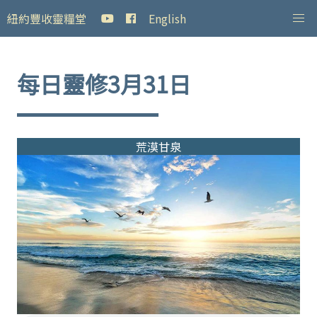
紐約豐收靈糧堂
English
每日靈修3月31日
荒漠甘泉