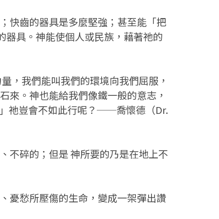
；快齒的器具是多麼堅強；甚至能「把
齒的器具。神能使個人或民族，藉著祂的
力量，我們能叫我們的環境向我們屈服，
石來。神也能給我們像鐵一般的意志，
祂豈會不如此行呢？──喬懷德（Dr.
、不碎的；但是 神所要的乃是在地上不
、憂愁所壓傷的生命，變成一架彈出讚
）