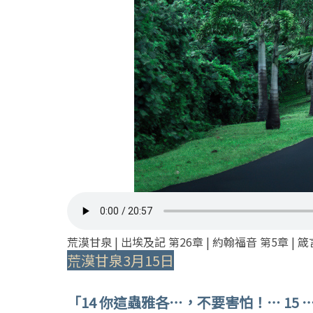
荒漠甘泉 | 出埃及記 第26章 | 約翰福音 第5章 | 箴
荒漠甘泉3月15日
「14 你這蟲雅各⋯，不要害怕！⋯ 15