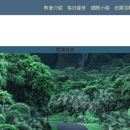
教會介紹
每日靈修
細胞小組
近期活
荒漠甘泉