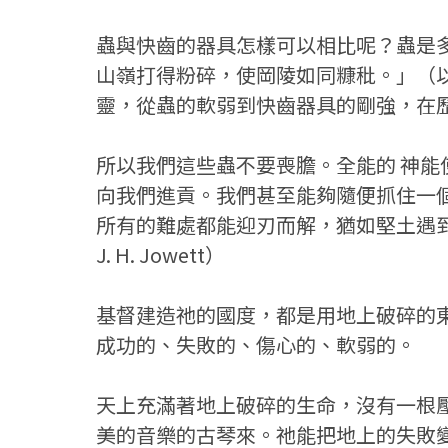
蟲與快齒的器具怎樣可以相比呢？蟲是
山嶺打得粉碎，使岡陵如同糠秕。」（以
靈，從蟲的軟弱到快齒器具的剛強，在
所以我們這些蟲不要喪膽。全能的 神
向我們進貢。我們甚至能夠隨便抓住一
所有的難處都能迎刃而解，猶如堅土遇到
J. H. Jowett）
基督建造祂的國度，都是用地上破碎的
成功的、失敗的、傷心的、軟弱的。
天上充滿著地上破碎的生命，沒有一根
美的音樂的古琴來。祂能把地上的失敗變成天上的