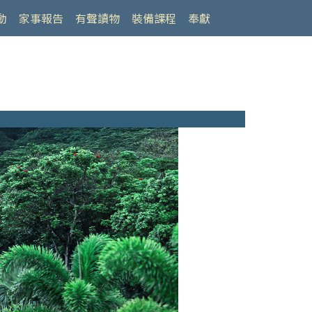
動
家事報告
有聲讀物
裝備課程
奉獻