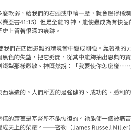
多麼軟弱，給我們的石頭或車輪一壓，就會壓得稀爛
賽亞書41:15）但是全能的 神，能使蟲成為有快
歷史上留著很深的痕跡。
能使我們在四圍患難的環境當中變成剛強。靠著祂的
個黑色的失望，把它劈開，從其中能夠抽出恩典的寶
鐵犁那樣鬆散。神既然說：「我要使你怎麼樣……」
東西建造的。人們所要的是強健的、成功的、勝利的
壓傷的蘆葦是基督所不能恢復的。祂能使一個被痛苦
榮耀。──密勒（James Russell Miller