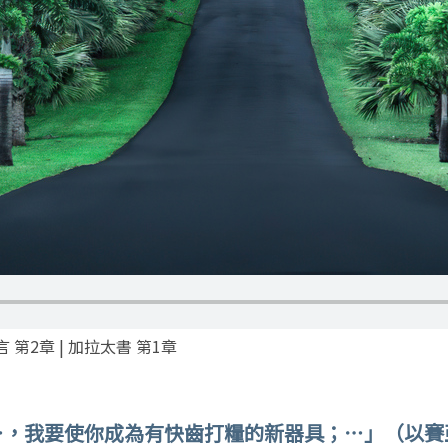
言 第2章 | 加拉太書 第1章
 ⋯，我要使你成為有快齒打糧的新器具；⋯」（以賽亞書