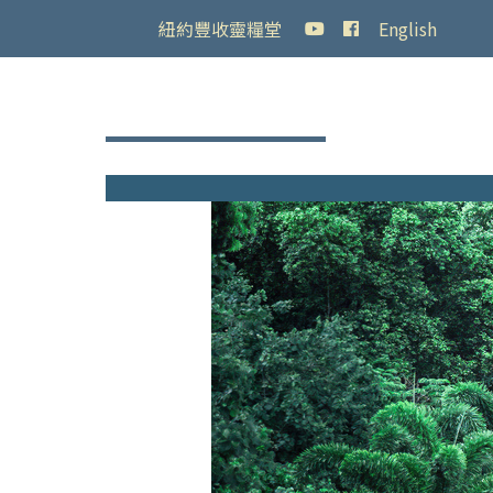
紐約豐收靈糧堂
English