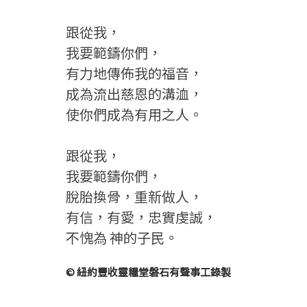
跟從我，
我要範鑄你們，
有力地傳佈我的福音，
成為流出慈恩的溝洫，
使你們成為有用之人。
跟從我，
我要範鑄你們，
脫胎換骨，重新做人，
有信，有愛，忠實虔誠，
不愧為 神的子民。
© 紐約豐收靈糧堂磐石有聲事工錄製