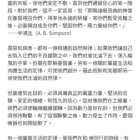
靈的夾板，使他們安定不動，直到他們通過信心的第一階
段。對於我們，這不一定容易，但「那賜諸般恩典的神曾
在基督裡召你們，得享他永遠的榮耀，等你們暫受苦難之
後，必要親自成全你們，堅固你們，賜力量給你們。」
──辛浦生（A. B. Simpson）
罪惡和病患，都有一條相通的自然規律；如果我們讓自己
去陷入它們的不良趨勢之中，我們就會沈淪下去，落入魔
鬼的手掌。但握在耶穌基督裏，另有一條關於屬靈生活和
肉體生活的定律，可使我們超升，藉此抵制和克服那另一
條使我們沈淪的自然律。
但要達到此目的，必須具備真正的屬靈力量、堅決的志
願、安定的情緒、和恆久的信心。這就像我們在工廠裏，
我們必須使輪機繼續運轉。因為動力是存在的，但我們必
須保持聯繫，有了這個聯繫之後，動力發生了作用，整個
機器也就開始動了。
有一條屬靈生活的定律，要我們在和 神同行的時候，有