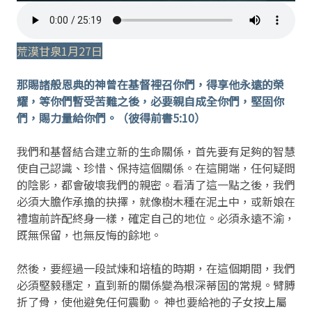
荒漠甘泉1月27日
那賜諸般恩典的神曾在基督裡召你們，得享他永遠的榮
耀，等你們暫受苦難之後，必要親自成全你們，堅固你
們，賜力量給你們。（彼得前書5:10）
我們和基督結合建立新的生命關係，首先要有足夠的智慧
使自己認識、珍惜、保持這個關係。在這開端，任何疑問
的陰影，都會破壞我們的親密。看清了這一點之後，我們
必須大膽作承擔的抉擇，就像樹木種在泥土中，或新娘在
禮壇前許配終身一樣，確定自己的地位。必須永遠不渝，
既無保留，也無反悔的餘地。
然後，要經過一段試煉和培植的時期，在這個期間，我們
必須堅毅穩定，直到新的關係變為根深蒂固的常規。臂膊
折了骨，使他避免任何震動。 神也要給祂的子女按上屬