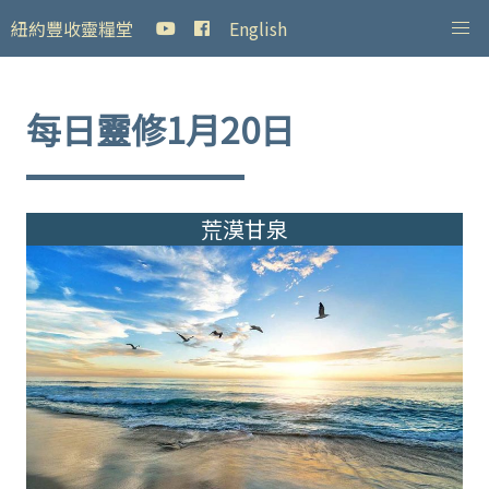
紐約豐收靈糧堂
English
每日靈修1月20日
荒漠甘泉