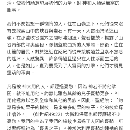
活，使我們願意施展我們的力量，對 神和人類做無窮的
服事。
我們不妨設想一群懶惰的人，住在山嶺之下，他們從來沒
有去探索山中的峽谷與岩石。有一天，大雷雨掃蕩這山
嶺，在那些峽谷巖穴之間呼嘯迴盪，聲若擂鼓，揭露了山
谷內部的深奧幽秘，像個盤旋曲折的大螺殼。然後，住在
山麓的居民，對於這近在咫尺而從未接觸過並且素不熟悉
的迷津，大感驚異。許多得過且過只在人性浮面生活的
人，也是如此，直到要受到了大雷雨的打擊，他們才窺見
靈魂的深奧。
凡是被 神大用的人，都經過憂愁。因為 神若不將他擘
開，就不能用他。約瑟比雅各其餘的兒子憂愁更多， 神
用他拯救以色列全家和其他的民族。因此，聖經說：「約
瑟是多結果子的樹枝，是泉旁多結果的枝子，他的枝條探
出牆外。」（創世記49:22）大衛和保羅也都經歷過不少
憂愁。我們的主為了我們的緣故也嚐過了人間的憂愁，所
以聖經稱祂為「憂患之子」。神常常利用憂愁訓練祂的僕