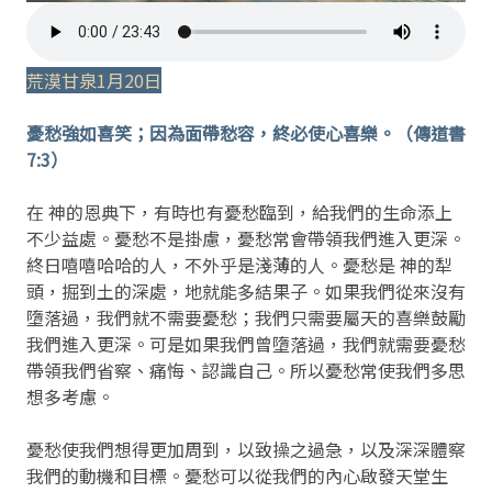
荒漠甘泉1月20日
憂愁強如喜笑；因為面帶愁容，終必使心喜樂。（傳道書
7:3）
在 神的恩典下，有時也有憂愁臨到，給我們的生命添上
不少益處。憂愁不是掛慮，憂愁常會帶領我們進入更深。
終日嘻嘻哈哈的人，不外乎是淺薄的人。憂愁是 神的犁
頭，掘到土的深處，地就能多結果子。如果我們從來沒有
墮落過，我們就不需要憂愁；我們只需要屬天的喜樂鼓勵
我們進入更深。可是如果我們曾墮落過，我們就需要憂愁
帶領我們省察、痛悔、認識自己。所以憂愁常使我們多思
想多考慮。
憂愁使我們想得更加周到，以致操之過急，以及深深體察
我們的動機和目標。憂愁可以從我們的內心啟發天堂生