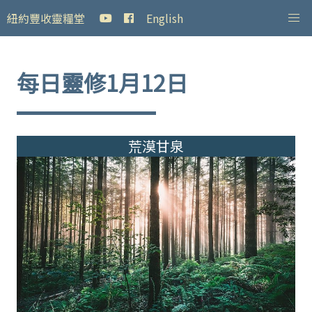
紐約豐收靈糧堂
English
每日靈修1月12日
荒漠甘泉