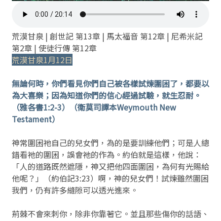
荒漠甘泉 | 創世記 第13章 | 馬太福音 第12章 | 尼希米記
第2章 | 使徒行傳 第12章
荒漠甘泉1月12日
無論何時，你們看見你們自己被各樣試煉圍困了，都要以
為大喜樂；因為知道你們的信心經過試驗，就生忍耐。
（雅各書1:2-3）（衛莫司譯本Weymouth New
Testament）
神常圍困祂自己的兒女們，為的是要訓練他們；可是人總
錯看祂的圍困，誤會祂的作為。約伯就是這樣，他說：
「人的道路既然遮隱，神又把他四面圍困，為何有光賜給
他呢？」（約伯記3:23）啊，神的兒女們！試煉雖然圍困
我們，仍有許多縫隙可以透光進來。
荊棘不會來刺你，除非你靠著它。並且那些傷你的話語、